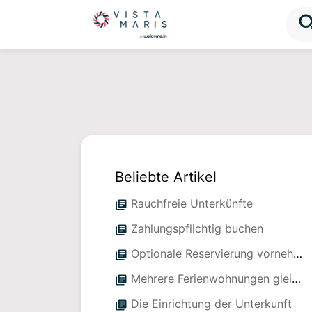
sea
Beliebte Artikel
Rauchfreie Unterkünfte
library_books
Zahlungspflichtig buchen
library_books
Optionale Reservierung vornehmen
library_books
Mehrere Ferienwohnungen gleichzeitig buchen
library_books
Die Einrichtung der Unterkunft
library_books