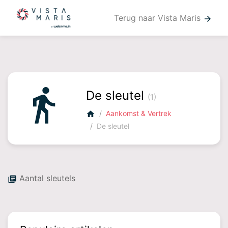
Terug naar Vista Maris
arrow_forward
directions_walk
De sleutel
(1)
Aankomst & Vertrek
home
De sleutel
Aantal sleutels
library_books