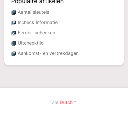
Populaire artikelen
Aantal sleutels
library_books
Incheck Informatie
library_books
Eerder inchecken
library_books
Uitchecktijd
library_books
Aankomst- en vertrekdagen
library_books
Taal
Dutch