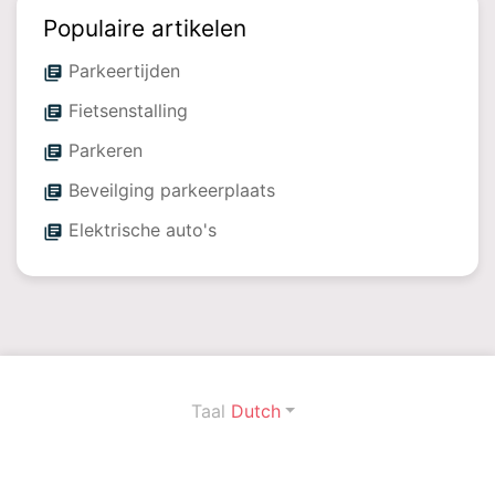
Populaire artikelen
Parkeertijden
library_books
Fietsenstalling
library_books
Parkeren
library_books
Beveilging parkeerplaats
library_books
Elektrische auto's
library_books
Taal
Dutch