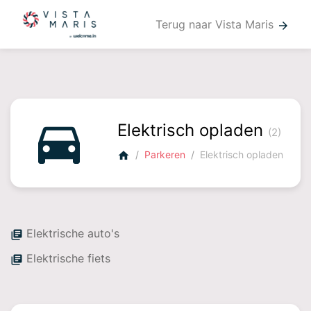
Terug naar Vista Maris
arrow_forward
directions_car
Elektrisch opladen
(2)
Parkeren
Elektrisch opladen
home
Elektrische auto's
library_books
Elektrische fiets
library_books