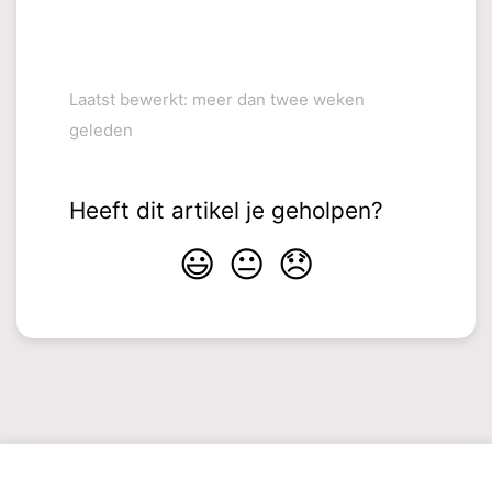
Laatst bewerkt: meer dan twee weken
geleden
Heeft dit artikel je geholpen?
😃
😐
😞