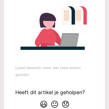
Laatst bewerkt: meer dan twee weken
geleden
Heeft dit artikel je geholpen?
😃
😐
😞