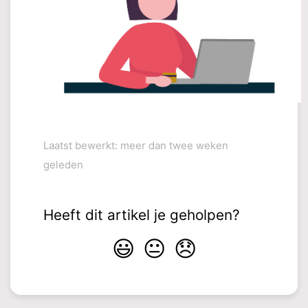
Laatst bewerkt: meer dan twee weken
geleden
Heeft dit artikel je geholpen?
😃
😐
😞