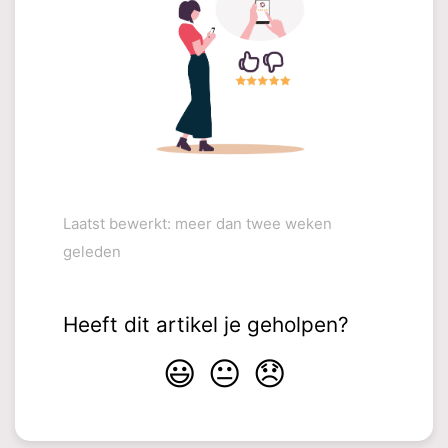
Laatst bewerkt: meer dan twee weken
geleden
Heeft dit artikel je geholpen?
😃
😐
😞