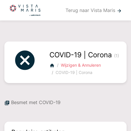
Terug naar Vista Maris
arrow_forward
cancel
COVID-19 | Corona
(1)
Wijzigen & Annuleren
home
COVID-19 | Corona
Besmet met COVID-19
library_books