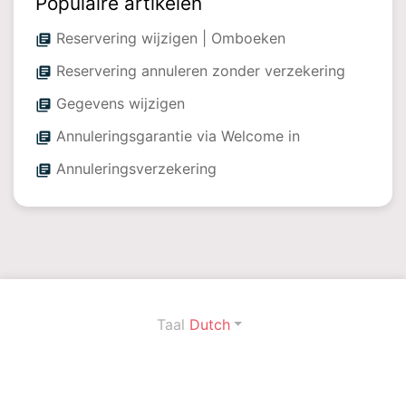
Populaire artikelen
Reservering wijzigen | Omboeken
library_books
Reservering annuleren zonder verzekering
library_books
Gegevens wijzigen
library_books
Annuleringsgarantie via Welcome in
library_books
Annuleringsverzekering
library_books
Taal
Dutch